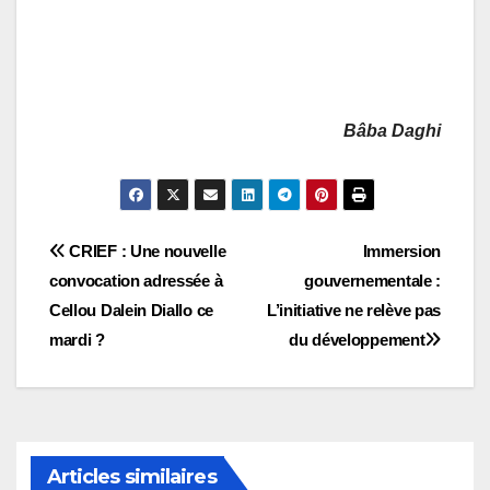
Bâba Daghi
Navigation
CRIEF : Une nouvelle
Immersion
convocation adressée à
gouvernementale :
de
Cellou Dalein Diallo ce
L’initiative ne relève pas
l’article
mardi ?
du développement
Articles similaires