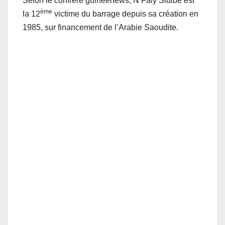
Selon le confrère guineenews, N’Faly Sidibé est
ème
la 12
victime du barrage depuis sa création en
1985, sur financement de l’Arabie Saoudite.