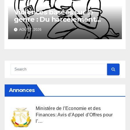
Violences basées sur le
genre : Du harcèlement
sexuel
AOÛT 7, 2026
Annonces
Ministère de l’Economie et des
Finances: Avis d’Appel d’Offres pour
l’…