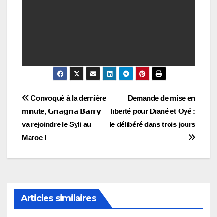
Navigation
Convoqué à la dernière
Demande de mise en
minute, 𝗚𝗻𝗮𝗴𝗻𝗮 𝗕𝗮𝗿𝗿𝘆
liberté pour Diané et Oyé :
de
va rejoindre le Syli au
le délibéré dans trois jours
l’article
Maroc !
Articles similaires