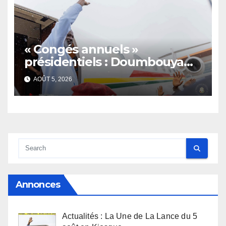
« Congés annuels »
présidentiels : Doumbouya
s’envole, l’opposition s’agite,
AOÛT 5, 2026
l’armée rassure
Annonces
Actualités : La Une de La Lance du 5