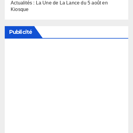
Actualités : La Une de La Lance du 5 août en
Kiosque
Publicité
Soutenez notre média en désactivant votre
bloqueur de publicité