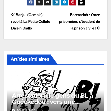
Navigation
Banjul (Gambie) :
Forécariah : Onze
revoilà La Petite Cellule
prisonniers s’évadent de
de
Dalein Diallo
la prison civile !
l’article
Articles similaires
Arrestation de gens du BL à
Guéckédou : vers une
démission des conseillés du
AOÛT 8, 2026