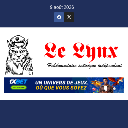
Skip
9 août 2026
to
content