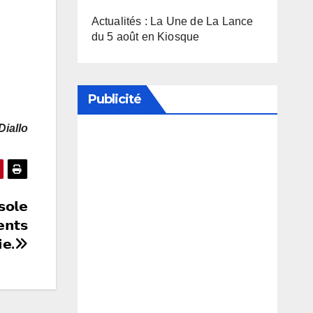
Actualités : La Une de La Lance
du 5 août en Kiosque
Publicité
Diallo
Soutenez notre média en
désactivant votre bloqueur de
publicité
𝘀𝗼𝗹𝗲
𝗻𝘁𝘀
𝗲.