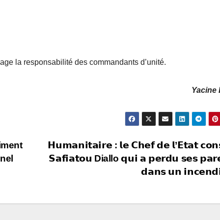
age la responsabilité des commandants d’unité.
Yacine 
aiment
𝗛𝘂𝗺𝗮𝗻𝗶𝘁𝗮𝗶𝗿𝗲 : 𝗹𝗲 𝗖𝗵𝗲𝗳 𝗱𝗲 𝗹’𝗘𝘁𝗮𝘁 𝗰𝗼𝗻
onel
𝗦𝗮𝗳𝗶𝗮𝘁𝗼𝘂 Diallo 𝗾𝘂𝗶 𝗮 𝗽𝗲𝗿𝗱𝘂 𝘀𝗲𝘀 𝗽𝗮𝗿
𝗱𝗮𝗻𝘀 𝘂𝗻 𝗶𝗻𝗰𝗲𝗻𝗱