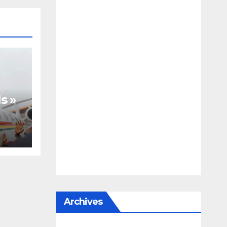
s »
te,
Archives