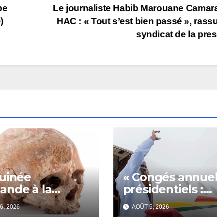
pe
Le journaliste Habib Marouane Camara
)
HAC : « Tout s’est bien passé », rassu
syndicat de la pre
uinée
« Congés annuel
nde à la
présidentiels :
ce la restitution
Doumbouya
6, 2026
AOÛT 5, 2026
râne de Bokar
s’envole,