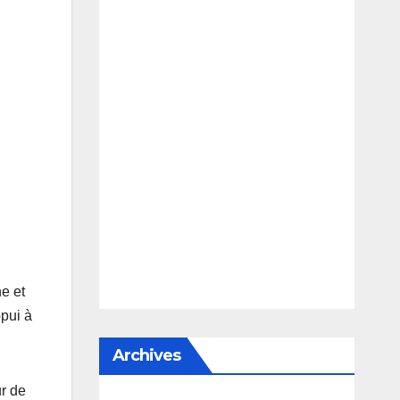
ne et
ppui à
Archives
ur de