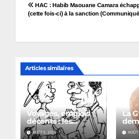
Navigation
HAC : Habib Maouane Camara échap
(cette fois-ci) à la sanction (Communiqué
de
l’article
Articles similaires
Voyages, emplois
La G
décents : les
dema
escrocs piègent de
Fran
AOÛT 6, 2026
AOÛT 
nombreux jeunes
du c