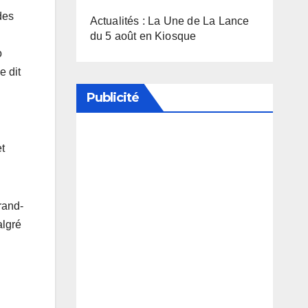
des
Actualités : La Une de La Lance
du 5 août en Kiosque
o
e dit
Publicité
et
Soutenez notre média en
désactivant votre bloqueur de
publicité
rand-
algré