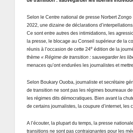
de transition : sauvegarder les libertés individue
Selon le Centre national de presse Norbert Zongo 
2022, une dizaine de déclarations d’interpellations 
Ce sont entre autres des intimidations, les agressi
la presse, le blocage au Conseil supérieur de la
e
réunis à l’occasion de cette 24
édition de la journ
thème
« Régime de transition : sauvegarder les libe
menaces qu’ont endurées les journalistes et mettre
Selon Boukary Ouoba, journaliste et secrétaire gén
de transition ne sont pas les régimes bourreaux de 
les régimes dits démocratiques. Bien avant la chut
de certains journalistes, la coupure d’internet, le
A l’écouter, la plupart du temps, la presse nationa
transitions ne sont pas contraignantes pour les mé