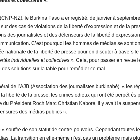
lles et collectives ».
(CNP-NZ), le Burkina Faso a enregistré, de janvier à septembr
sur des cas de violations de la liberté d’expression et de la pre
ons des journalistes et des défenseurs de la liberté d’expression
 communication. C’est pourquoi les hommes de médias se sont on
ée nationale de la liberté de presse pour en discuter à travers le
rtés individuelles et collectives ».
Cela, pour passer en revue l
 des solutions sur la table pour remédier ce mal.
éral de l’AJB (Association des journalistes burkinabè), « les r
la liberté de la presse, les crimes odieux qui ont été perpétrés 
e du Président Roch Marc Christian Kaboré, il y avait la suspen
s censures des médias publics ».
le « souffre de son statut de contre-pouvoirs. Cependant toutes l
dias. La transition en elle-même n’est pas un problème mais plu