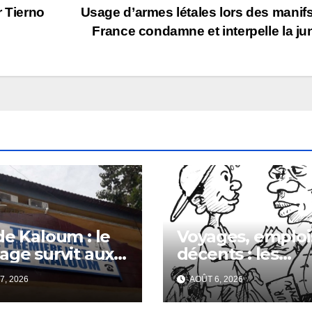
r Tierno
Usage d’armes létales lors des manifs
France condamne et interpelle la ju
de Kaloum : le
Voyages, emploi
age survit aux
décents : les
illions
escrocs piègent
7, 2026
AOÛT 6, 2026
ournés
nombreux jeune