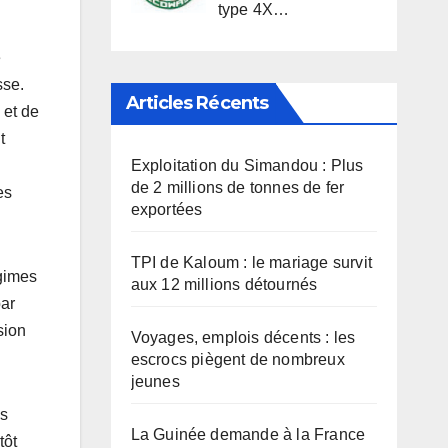
type 4X…
e
sse.
Articles Récents
 et de
t
Exploitation du Simandou : Plus
de 2 millions de tonnes de fer
es
exportées
TPI de Kaloum : le mariage survit
égimes
aux 12 millions détournés
par
sion
Voyages, emplois décents : les
escrocs piègent de nombreux
jeunes
es
La Guinée demande à la France
tôt