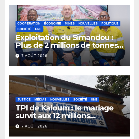
COOPÉRATION
ÉCONOMIE
MINES
NOUVELLES
POLITIQUE
SOCIÉTÉ
UNE
Exploitation du Simandou :
Plus de 2 millions de tonnes
de fer exportées
7 AOÛT 2026
JUSTICE
MÉDIAS
NOUVELLES
SOCIÉTÉ
UNE
TPI de Kaloum : le mariage
survit aux 12 millions
détournés
7 AOÛT 2026