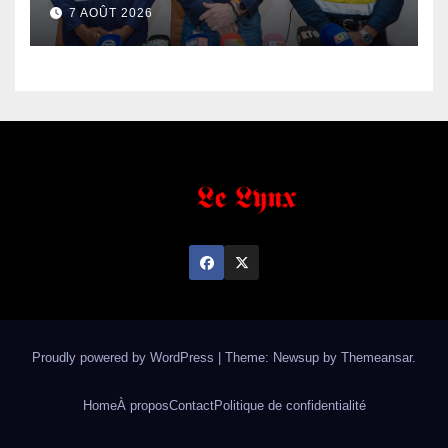
de fer exportées
7 AOÛT 2026
Proudly powered by WordPress
|
Theme: Newsup by
Themeansar
.
Home
À propos
Contact
Politique de confidentialité