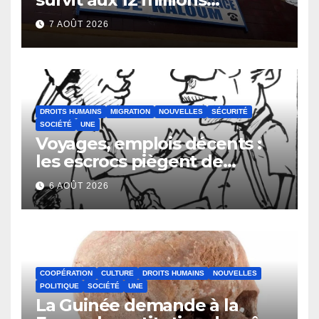
détournés
7 AOÛT 2026
DROITS HUMAINS
MIGRATION
NOUVELLES
SÉCURITÉ
SOCIÉTÉ
UNE
Voyages, emplois décents :
les escrocs piègent de
nombreux jeunes
6 AOÛT 2026
COOPÉRATION
CULTURE
DROITS HUMAINS
NOUVELLES
POLITIQUE
SOCIÉTÉ
UNE
La Guinée demande à la