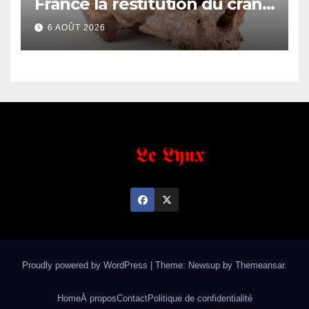
France la restitution du crâne
de Bokar Biro et de trois de
6 AOÛT 2026
ses proches
Proudly powered by WordPress
|
Theme: Newsup by
Themeansar
.
Home
À propos
Contact
Politique de confidentialité