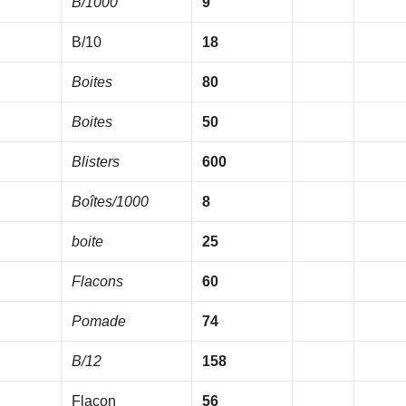
B/1000
9
B/10
18
Boites
80
Boites
50
Blisters
600
Boîtes/1000
8
boite
25
Flacons
60
Pomade
74
B/12
158
Flacon
56