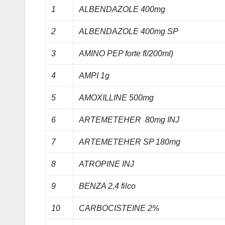
1
ALBENDAZOLE 400mg
2
ALBENDAZOLE 400mg SP
3
AMINO PEP forte fl/200ml)
4
AMPI 1g
5
AMOXILLINE 500mg
6
ARTEMETEHER 80mg INJ
7
ARTEMETEHER SP 180mg
8
ATROPINE INJ
9
BENZA 2,4 filco
10
CARBOCISTEINE 2%