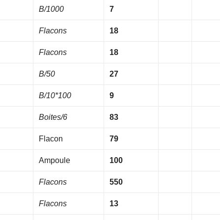
B/1000
7
Flacons
18
Flacons
18
B/50
27
B/10*100
9
Boites/6
83
Flacon
79
Ampoule
100
Flacons
550
Flacons
13