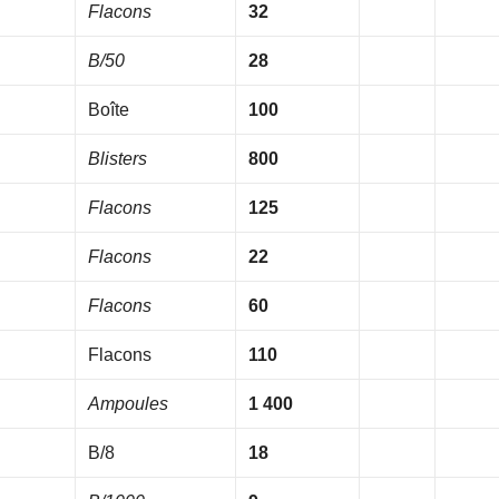
Flacons
32
B/50
28
Boîte
100
Blisters
800
Flacons
125
Flacons
22
Flacons
60
Flacons
110
Ampoules
1 400
B/8
18