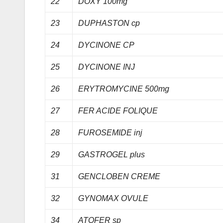
22
DOXY 100mg
23
DUPHASTON cp
24
DYCINONE CP
25
DYCINONE INJ
26
ERYTROMYCINE 500mg
27
FER ACIDE FOLIQUE
28
FUROSEMIDE inj
29
GASTROGEL plus
31
GENCLOBEN CREME
32
GYNOMAX OVULE
34
ATOFER sp