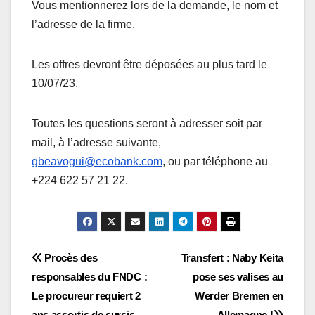
Vous mentionnerez lors de la demande, le nom et
l’adresse de la firme.
Les offres devront être déposées au plus tard le
10/07/23.
Toutes les questions seront à adresser soit par
mail, à l’adresse suivante,
gbeavogui@ecobank.com
, ou par téléphone au
+224 622 57 21 22.
Navigation
Procès des
Transfert : Naby Keita
responsables du FNDC :
pose ses valises au
de
Le procureur requiert 2
Werder Bremen en
ans assortis de sursis
Allemagne !