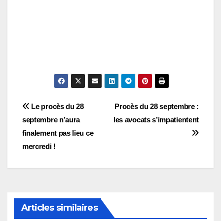
Navigation
Le procès du 28
Procès du 28 septembre :
septembre n’aura
les avocats s’impatientent
de
finalement pas lieu ce
l’article
mercredi !
Articles similaires