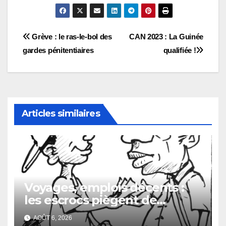
Navigation
Grève : le ras-le-bol des
CAN 2023 : La Guinée
gardes pénitentiaires
qualifiée !
de
l’article
Articles similaires
Voyages, emplois décents :
les escrocs piègent de
nombreux jeunes
AOÛT 6, 2026