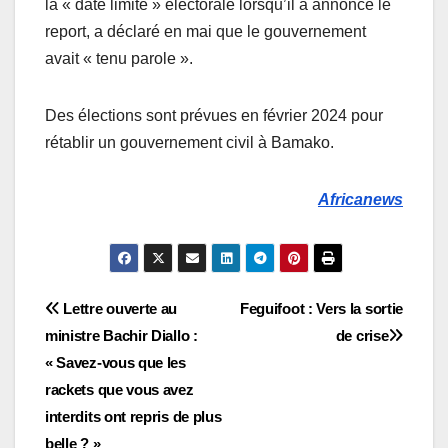
la « date limite » électorale lorsqu’il a annoncé le
report, a déclaré en mai que le gouvernement
avait « tenu parole ».
Des élections sont prévues en février 2024 pour
rétablir un gouvernement civil à Bamako.
Africanews
Navigation
Lettre ouverte au
Feguifoot : Vers la sortie
ministre Bachir Diallo :
de crise
de
« Savez-vous que les
l’article
rackets que vous avez
interdits ont repris de plus
belle ? »