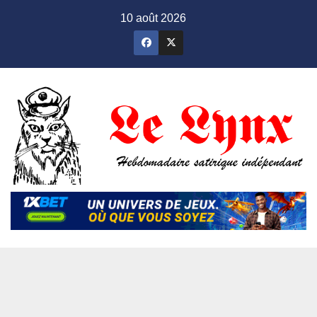
Skip
10 août 2026
to
content