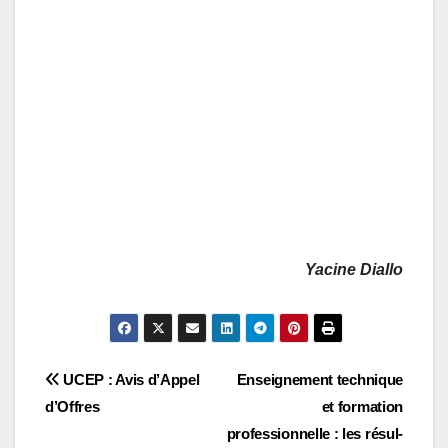
Yacine Diallo
Navigation
UCEP : Avis d’Appel
Enseignement technique
d’Offres
et formation
de
professionnelle : les résul-