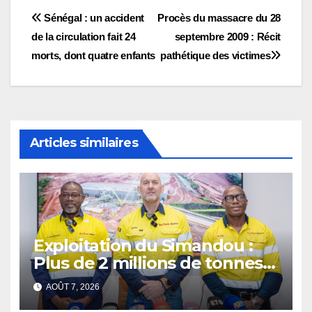
Navigation
Sénégal : un accident
Procès du massacre du 28
de la circulation fait 24
septembre 2009 : Récit
de
morts, dont quatre enfants
pathétique des victimes
l’article
Articles similaires
Exploitation du Simandou :
Plus de 2 millions de tonnes
de fer exportées
AOÛT 7, 2026