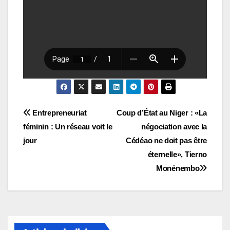
Navigation
Entrepreneuriat
Coup d’État au Niger : «La
féminin : Un réseau voit le
négociation avec la
de
jour
Cédéao ne doit pas être
l’article
éternelle», Tierno
Monénembo