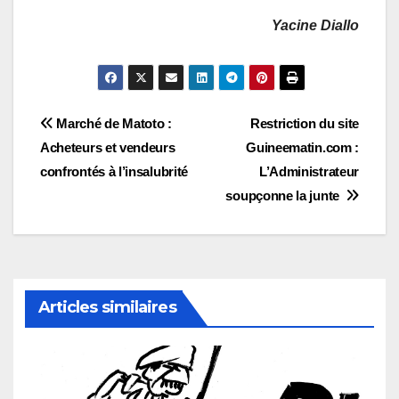
Yacine Diallo
Navigation
Marché de Matoto :
Restriction du site
Acheteurs et vendeurs
Guineematin.com :
de
confrontés à l’insalubrité
L’Administrateur
l’article
soupçonne la junte
Articles similaires