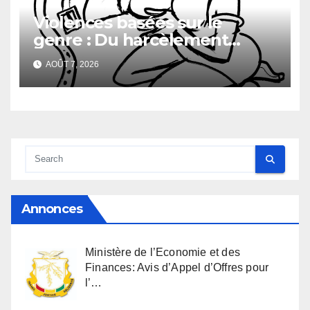
Violences basées sur le
genre : Du harcèlement
sexuel
AOÛT 7, 2026
Annonces
Ministère de l’Economie et des
Finances: Avis d’Appel d’Offres pour
l’…