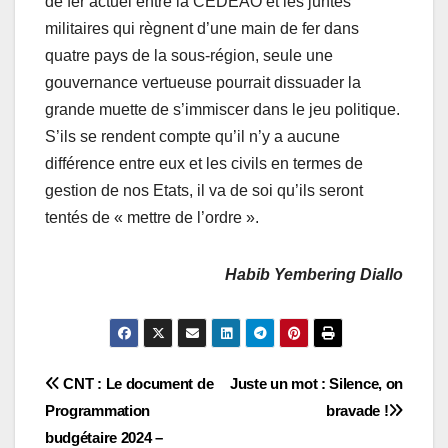
de fer actuel entre la CEDEAO et les juntes
militaires qui règnent d’une main de fer dans
quatre pays de la sous-région, seule une
gouvernance vertueuse pourrait dissuader la
grande muette de s’immiscer dans le jeu politique.
S’ils se rendent compte qu’il n’y a aucune
différence entre eux et les civils en termes de
gestion de nos Etats, il va de soi qu’ils seront
tentés de « mettre de l’ordre ».
Habib Yembering Diallo
Navigation
CNT : Le document de
Juste un mot : Silence, on
Programmation
bravade !
de
budgétaire 2024 –