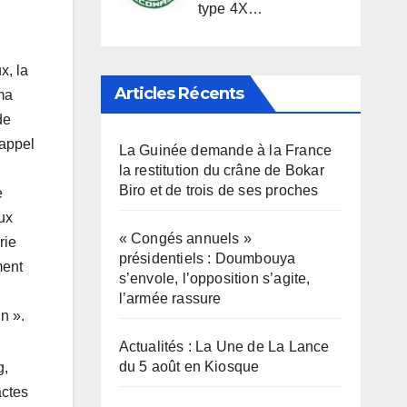
type 4X…
x, la
Articles Récents
ima
de
’appel
La Guinée demande à la France
la restitution du crâne de Bokar
Biro et de trois de ses proches
e
aux
« Congés annuels »
rie
présidentiels : Doumbouya
ment
s’envole, l’opposition s’agite,
l’armée rassure
in ».
Actualités : La Une de La Lance
du 5 août en Kiosque
g,
actes