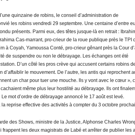
’une quinzaine de robins, le conseil d’administration de
nvié les robins vendredi 29 septembre. Une centaine d’entre eu
pondu présents. Parmi eux, des têtes jusque-là en retrait : Ibrah
brahima Cas-marrant, pro-crieur de la roue publique près le TPI 
rim à Coyah, Yamoussa Conté, pro-crieur gênant près la Cour d
ssité de suspendre ou non le débrayage. Les échanges ont été
station. D’un côté les pros crève qui accusent certains robins d
n d’affaiblir le mouvement. De l’autre, les antis qui reprochent 
nnent un char pour tuer une mouche. Ils y vont avec le cœur », c
 cachaient même plus leur hostilité au débrayage. Ils ont finale
« Le mot d’ordre de débrayage annoncé le 17 août est levé.
 la reprise effective des activités à compter du 3 octobre procha
arde des Shows, ministre de la Justice, Alphonse Charles Wron
i frappent les deux magistrats de Labé et arrêter de publier les 