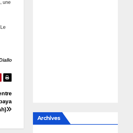
, une
 Le
Diallo
entre
ibaya
ah)
Archives