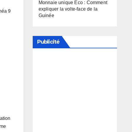
Monnaie unique Eco : Comment
expliquer la volte-face de la
inéa 9
Guinée
Publicité
Soutenez notre média en
désactivant votre bloqueur de
publicité
cation
rme