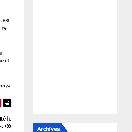
t est
ième
ur
ue et
ouya
té le
s !
Archives