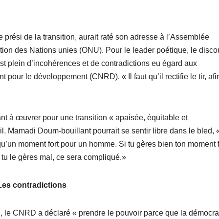
prési de la transition, aurait raté son adresse à l’Assemblée
tion des Nations unies (ONU). Pour le leader poétique, le disco
t plein d’incohérences et de contradictions eu égard aux
ur le développement (CNRD). « Il faut qu’il rectifie le tir, afi
à œuvrer pour une transition « apaisée, équitable et
il, Mamadi Doum-bouillant pourrait se sentir libre dans le bled, 
 a qu’un moment fort pour un homme. Si tu gères bien ton moment f
i tu le gères mal, ce sera compliqué.»
Les contradictions
 le CNRD a déclaré « prendre le pouvoir parce que la démocrat