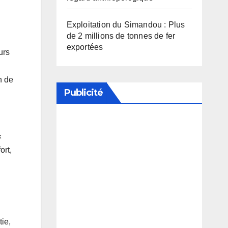
Exploitation du Simandou : Plus
de 2 millions de tonnes de fer
exportées
urs
n de
Publicité
Soutenez notre média en
«
désactivant votre bloqueur de
ort,
publicité
ie,