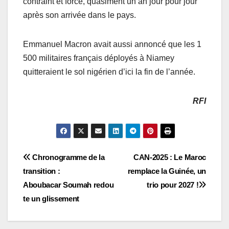
contraint et forcé, quasiment un an jour pour jour
après son arrivée dans le pays.
Emmanuel Macron avait aussi annoncé que les 1
500 militaires français déployés à Niamey
quitteraient le sol nigérien d’ici la fin de l’année.
RFI
Navigation
Chronogramme de la
CAN-2025 : Le Maroc
transition :
remplace la Guinée, un
de
Aboubacar Soumah redou
trio pour 2027 !
l’article
te un glissement