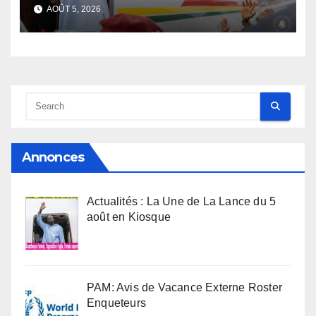
s’envole, l’opposition s’agite,
AOÛT 5, 2026
l’armée rassure
Annonces
Actualités : La Une de La Lance du 5
août en Kiosque
PAM: Avis de Vacance Externe Roster
Enqueteurs