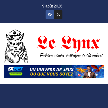
Skip
9 août 2026
to
content