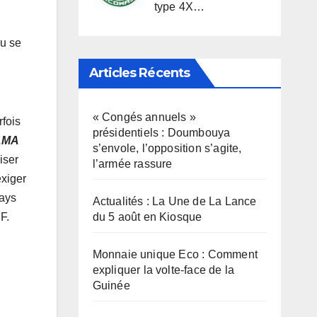
type 4X…
pu se
Articles Récents
« Congés annuels »
rfois
présidentiels : Doumbouya
HAMA
s’envole, l’opposition s’agite,
iser
l’armée rassure
exiger
pays
Actualités : La Une de La Lance
du 5 août en Kiosque
F.
Monnaie unique Eco : Comment
expliquer la volte-face de la
Guinée