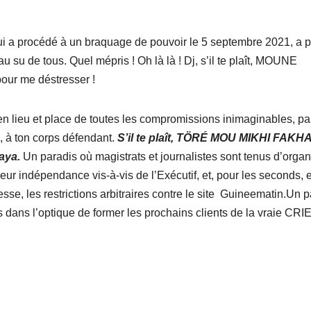
ui a procédé à un braquage de pouvoir le 5 septembre 2021, a 
u su de tous. Quel mépris ! Oh là là ! Dj, s’il te plaît, MOUNE
our me déstresser !
en lieu et place de toutes les compromissions inimaginables, pa
, à ton corps défendant.
S’il te plaît, TÖRÉ MOU MIKHI FAK
paya.
Un paradis où magistrats et journalistes sont tenus d’organ
eur indépendance vis-à-vis de l’Exécutif, et, pour les seconds, 
resse, les restrictions arbitraires contre le site Guineematin.Un 
s dans l’optique de former les prochains clients de la vraie CRIE