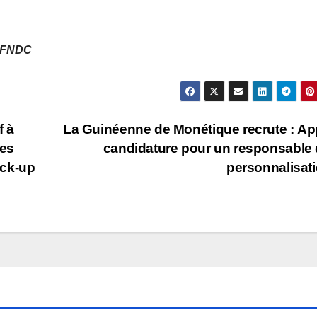
u FNDC
f à
La Guinéenne de Monétique recrute : Ap
res
candidature pour un responsable 
ick-up
personnalisat