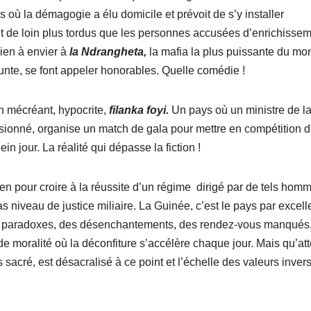
s où la démagogie a élu domicile et prévoit de s’y installer
t de loin plus tordus que les personnes accusées d’enrichisse
 rien à envier à
la Ndrangheta,
la mafia la plus puissante du mo
te, se font appeler honorables. Quelle comédie !
n mécréant, hypocrite,
filanka foyi.
Un pays où un ministre de l
nsionné, organise un match de gala pour mettre en compétition 
 jour. La réalité qui dépasse la fiction !
en pour croire à la réussite d’un régime dirigé par de tels hom
niveau de justice miliaire. La Guinée, c’est le pays par excel
 des paradoxes, des désenchantements, des rendez-vous manqués
de moralité où la déconfiture s’accélère chaque jour. Mais qu’at
lus sacré, est désacralisé à ce point et l’échelle des valeurs inver