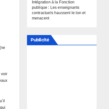
Intégration à la Fonction
publique : Les enseignants
contractuels haussent le ton et
menacent
Publicité
 (ne
Soutenez notre média en
désactivant votre bloqueur de
publicité
 voir
reaux
’il
 qui