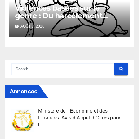
Violences basées sur le
genre : Du harcèlement
sexuel
AOÛT 7, 2026
Annonces
Ministère de l’Economie et des
Finances: Avis d’Appel d’Offres pour
l’…