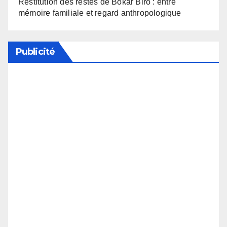
Restitution des restes de Bokar Biro : entre
mémoire familiale et regard anthropologique
Publicité
Soutenez notre média en désactivant votre
bloqueur de publicité