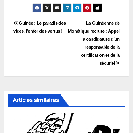
Navigation
Guinée : Le paradis des
La Guinéenne de
vices, l’enfer des vertus !
Monétique recrute : Appel
de
a candidature d’un
l’article
responsable de la
certification et de la
sécurité
Articles similaires