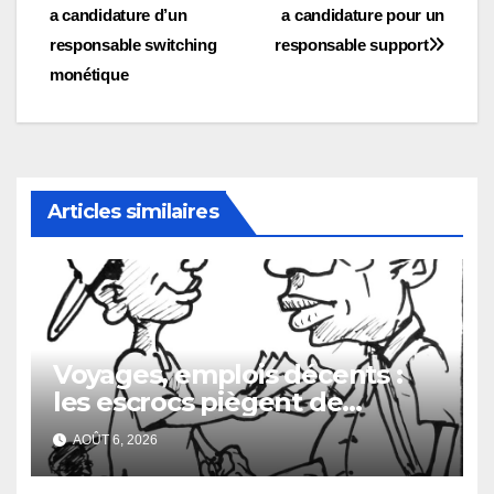
de
a candidature d’un
a candidature pour un
l’article
responsable switching
responsable support
monétique
Articles similaires
Voyages, emplois décents :
les escrocs piègent de
nombreux jeunes
AOÛT 6, 2026