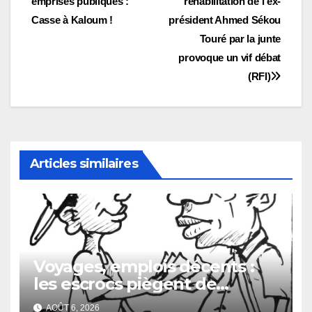
emprises publiques :
réhabilitation de l’ex-
de
Casse à Kaloum !
président Ahmed Sékou
l’article
Touré par la junte
provoque un vif débat
(RFI)
Articles similaires
Voyages, emplois décents :
les escrocs piègent de
nombreux jeunes
AOÛT 6, 2026