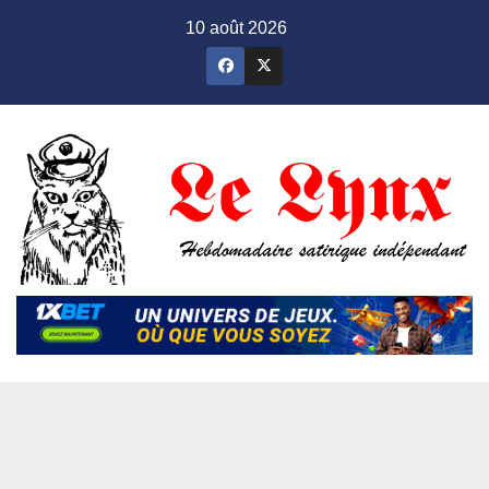
Skip
10 août 2026
to
content