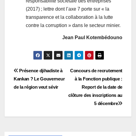
responsabilité sociétale des entreprises
(2017) ; lettre dont l’axe 7 porte sur « la
transparence et la collaboration à la lutte
contre la corruption » dans le secteur minier.
Jean Paul Kotembédouno
Navigation
Présence djihadiste à
Concours de recrutement
Kankan ? Le Gouverneur
à la Fonction publique :
de
de la région veut sévir
Report de la date de
l’article
clôture des inscriptions au
5 décembre