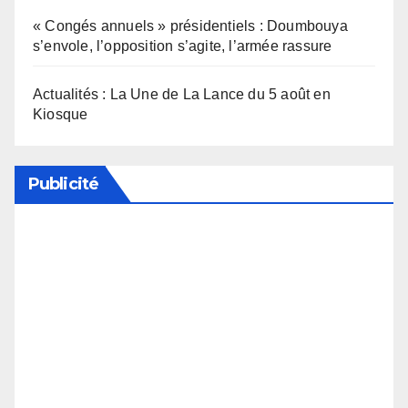
« Congés annuels » présidentiels : Doumbouya
s’envole, l’opposition s’agite, l’armée rassure
Actualités : La Une de La Lance du 5 août en
Kiosque
Publicité
Soutenez notre média en désactivant votre
bloqueur de publicité