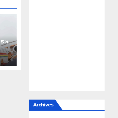
s »
te,
Archives