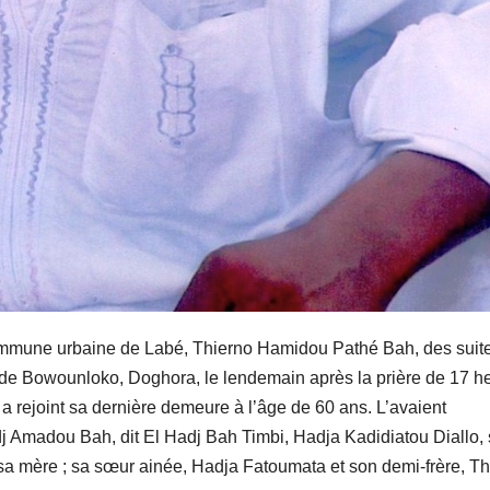
ommune urbaine de Labé, Thierno Hamidou Pathé Bah, des suit
e de Bowounloko, Doghora, le lendemain après la prière de 17 h
 rejoint sa dernière demeure à l’âge de 60 ans. L’avaient
 Amadou Bah, dit El Hadj Bah Timbi, Hadja Kadidiatou Diallo,
 mère ; sa sœur ainée, Hadja Fatoumata et son demi-frère, Th