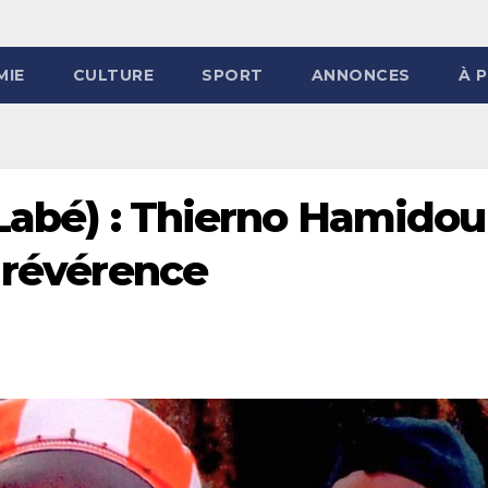
MIE
CULTURE
SPORT
ANNONCES
À 
(Labé) : Thierno Hamidou
a révérence