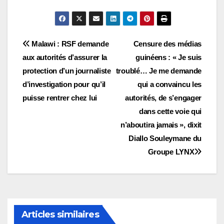
Navigation
Malawi : RSF demande
Censure des médias
aux autorités d’assurer la
guinéens : « Je suis
de
protection d’un journaliste
troublé… Je me demande
l’article
d’investigation pour qu’il
qui a convaincu les
puisse rentrer chez lui
autorités, de s’engager
dans cette voie qui
n’aboutira jamais », dixit
Diallo Souleymane du
Groupe LYNX
Articles similaires