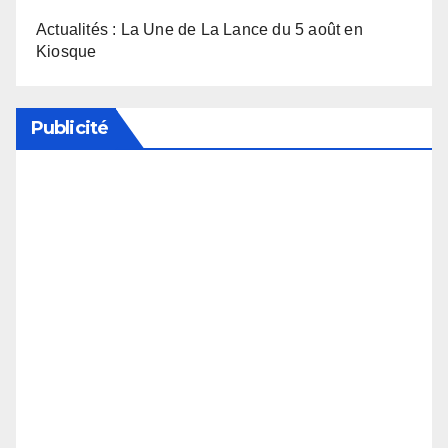
Actualités : La Une de La Lance du 5 août en
Kiosque
Publicité
Soutenez notre média en désactivant votre
bloqueur de publicité