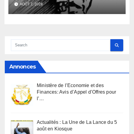
familiale et regard
AOÛT 7, 2026
anthropologique
Annonces
Ministère de l’Economie et des
Finances: Avis d’Appel d’Offres pour
l’…
Actualités : La Une de La Lance du 5
août en Kiosque