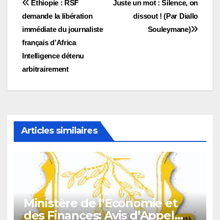
Navigation
Ethiopie : RSF
Juste un mot : Silence, on
demande la libération
dissout ! (Par Diallo
de
immédiate du journaliste
Souleymane)
l’article
français d’Africa
Intelligence détenu
arbitrairement
Articles similaires
Ministère de l’Economie et
des Finances: Avis d’Appel