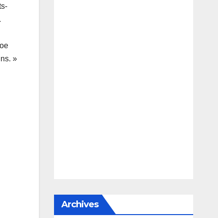
ts-
.
Joe
ins. »
Archives