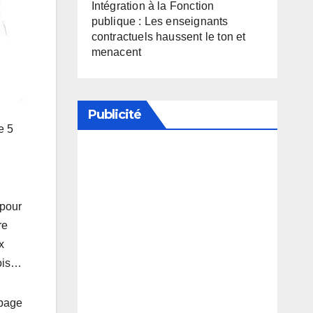
Intégration à la Fonction
publique : Les enseignants
contractuels haussent le ton et
menacent
Publicité
e 5
Soutenez notre média en
désactivant votre bloqueur de
 pour
publicité
re
x
mois…
 page