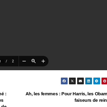
é :
Ah, les femmes : Pour Harris, les Oba
es
faiseurs de rein
 de