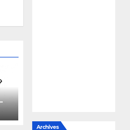
le
Archives
e