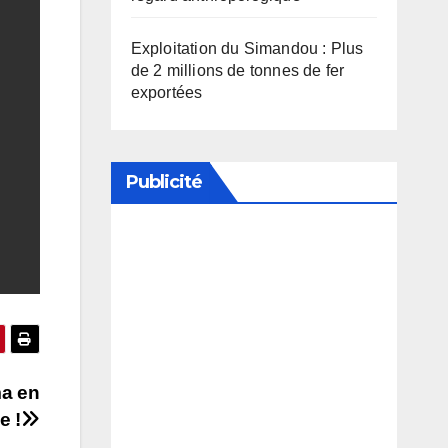
Exploitation du Simandou : Plus
de 2 millions de tonnes de fer
exportées
Publicité
Soutenez notre média en
désactivant votre bloqueur de
publicité
ma en
e !