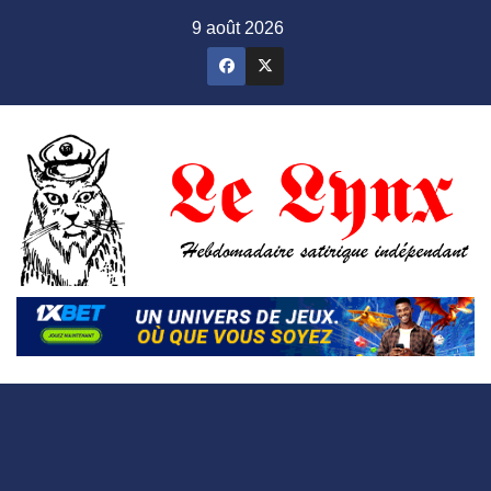
Skip
9 août 2026
to
content