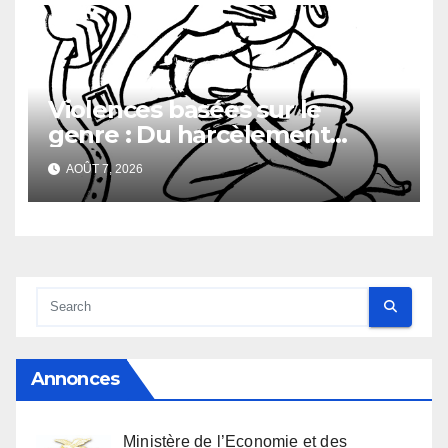
Générale du Budget
Violences basées sur le
genre : Du harcèlement
sexuel
AOÛT 7, 2026
Annonces
Ministère de l’Economie et des