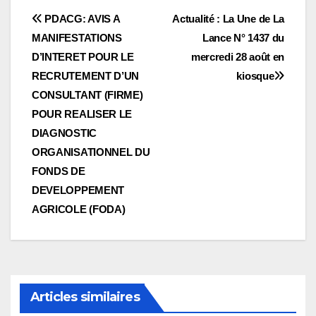
Navigation
PDACG: AVIS A
Actualité : La Une de La
MANIFESTATIONS
Lance N° 1437 du
de
D’INTERET POUR LE
mercredi 28 août en
l’article
RECRUTEMENT D’UN
kiosque
CONSULTANT (FIRME)
POUR REALISER LE
DIAGNOSTIC
ORGANISATIONNEL DU
FONDS DE
DEVELOPPEMENT
AGRICOLE (FODA)
Articles similaires