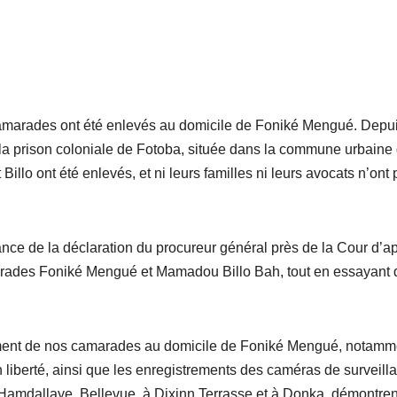
s camarades ont été enlevés au domicile de Foniké Mengué. Depu
ns la prison coloniale de Fotoba, située dans la commune urbaine
Billo ont été enlevés, et ni leurs familles ni leurs avocats n’ont 
nce de la déclaration du procureur général près de la Cour d’a
arades Foniké Mengué et Mamadou Billo Bah, tout en essayant 
ment de nos camarades au domicile de Foniké Mengué, notamm
iberté, ainsi que les enregistrements des caméras de surveill
e Hamdallaye, Bellevue, à Dixinn Terrasse et à Donka, démontren