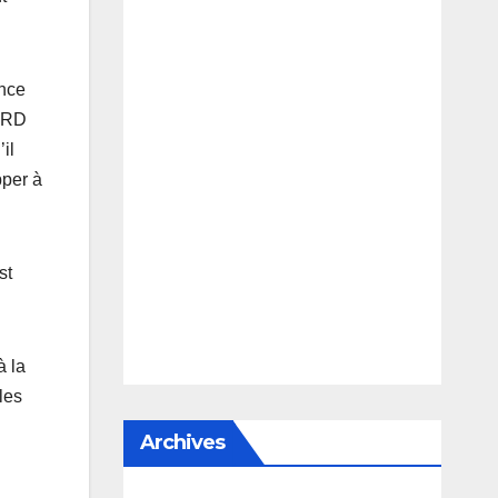
ence
CNRD
il
pper à
st
à la
les
Archives