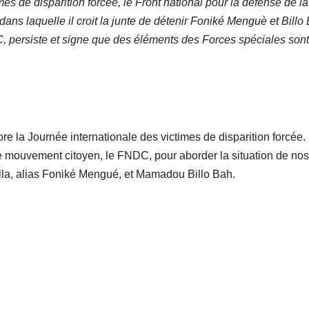
es de disparition forcée, le Front national pour la défense de la
ans laquelle il croit la junte de détenir Foniké Menguè et Billo
, persiste et signe que des éléments des Forces spéciales sont
la Journée internationale des victimes de disparition forcée.
re mouvement citoyen, le FNDC, pour aborder la situation de nos
lla, alias Foniké Mengué, et Mamadou Billo Bah.