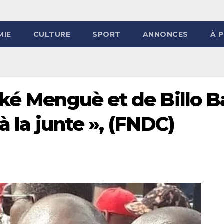
MIE
CULTURE
SPORT
ANNONCES
À 
iké Menguè et de Billo 
 à la junte », (FNDC)