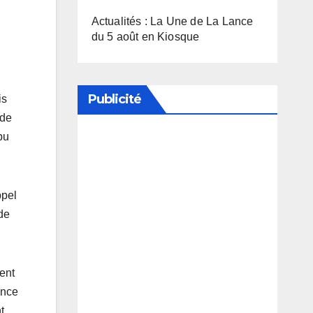
Actualités : La Une de La Lance
du 5 août en Kiosque
Publicité
is
 de
pu
Soutenez notre média en
désactivant votre bloqueur de
publicité
ppel
de
ent
ance
t