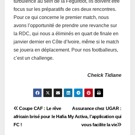
turbulence au sein de la Féguifoot, ils doivent être
focus sur les préparatifs de ces deux rencontres.
Pour ce qui concerne le premier match, nous
avons l’opportunité de prendre une revanche sur
la RDC, qui nous a éliminés en quart de finale en
janvier dernier en Côte d’Ivoire, même si le match
se jouera en déplacement. Pour nos footballeurs,
c’est un challenge.
Cheick Tidiane
Navigation
Coupe CAF : Le rêve
Assurance chez UGAR :
africain brisé pour le Hafia
My Activa, l’application qui
de
FC !
vous facilite la vie
l’article