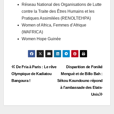
Réseau National des Organisations de Lutte
contre la Traite des Êtres Humains et les
Pratiques Assimilées (RENOLTEHPA)
Women of Africa, Femmes d’Afrique
(WAFRICA)
Women Hope Guinée
Navigation
De Fria à Paris : Le rêve
Disparition de Foniké
Olympique de Kadiatou
Menguè et de Billo Bah :
de
Bangoura !
Sékou Koundouno répond
l’article
à l’ambassade des Etats-
Unis