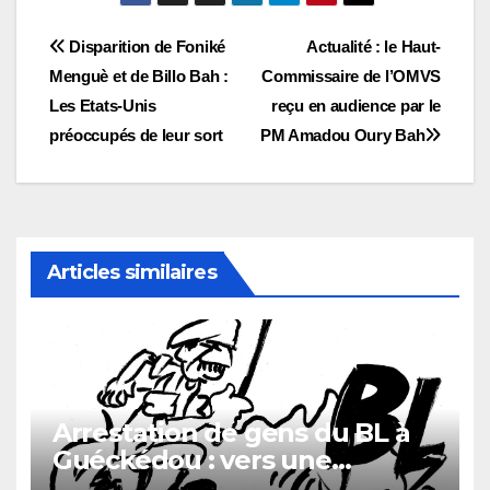
Navigation
Disparition de Foniké
Actualité : le Haut-
Menguè et de Billo Bah :
Commissaire de l’OMVS
de
Les Etats-Unis
reçu en audience par le
l’article
préoccupés de leur sort
PM Amadou Oury Bah
Articles similaires
Arrestation de gens du BL à
Guéckédou : vers une
démission des conseillés du