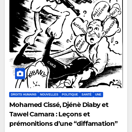
DROITS HUMAINS
NOUVELLES
POLITIQUE
SANTÉ
UNE
Mohamed Cissé, Djénè Diaby et
Tawel Camara : Leçons et
prémonitions d’une “diffamation”