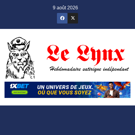
Skip
9 août 2026
to
content