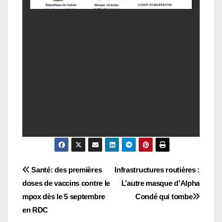
Navigation
Santé: des premières
Infrastructures routières :
doses de vaccins contre le
L’autre masque d’Alpha
de
mpox dès le 5 septembre
Condé qui tombe
l’article
en RDC