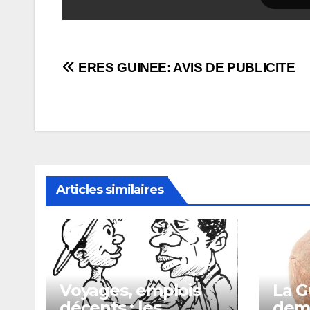
Navigation
ERES GUINEE: AVIS DE PUBLICITE
de
l’article
Articles similaires
Voyages, emplois
La G
décents : les
dema