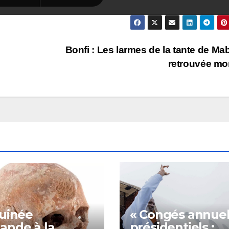
Bonfi : Les larmes de la tante de Mab
retrouvée mo
uinée
« Congés annuel
nde à la
présidentiels :