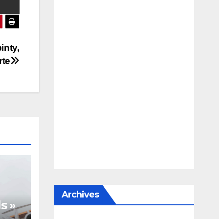
inty,
rte
Archives
s »