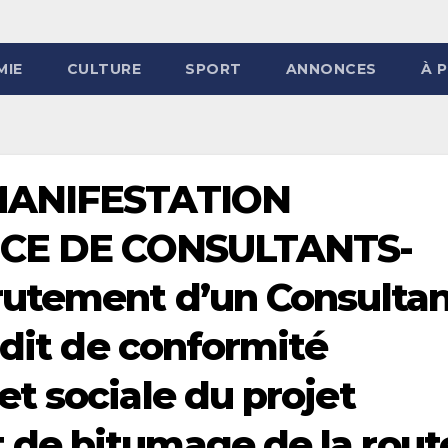
MIE
CULTURE
SPORT
ANNONCES
À 
MANIFESTATION
VICE DE CONSULTANTS-
rutement d’un Consultan
udit de conformité
t sociale du projet
de bitumage de la rout