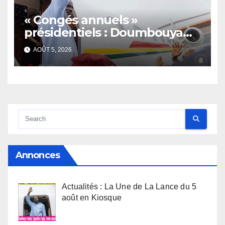
« Congés annuels »
présidentiels : Doumbouya
s’envole, l’opposition s’agite,
AOÛT 5, 2026
l’armée rassure
Annonces
Actualités : La Une de La Lance du 5
août en Kiosque