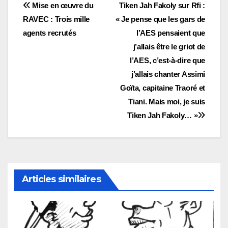
Navigation
Mise en œuvre du
Tiken Jah Fakoly sur Rfi :
RAVEC : Trois mille
« Je pense que les gars de
de
agents recrutés
l’AES pensaient que
l’article
j’allais être le griot de
l’AES, c’est-à-dire que
j’allais chanter Assimi
Goïta, capitaine Traoré et
Tiani. Mais moi, je suis
Tiken Jah Fakoly… »
Articles similaires