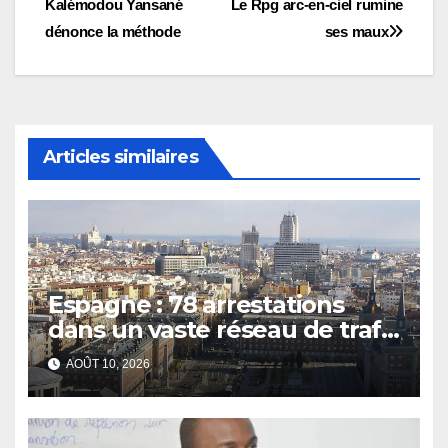
Kalémodou Yansané
Le Rpg arc-en-ciel rumine
de
dénonce la méthode
ses maux
l’article
Articles similaires
Espagne : 78 arrestations
dans un vaste réseau de trafic
d’êtres humains et de drogue
AOÛT 10, 2026