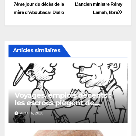
7ème jour du décès de la
L’ancien ministre Rémy
de
mère d’Aboubacar Diallo
Lamah, libre
l’article
Articles similaires
Voyages, emplois décents :
les escrocs piègent de
nombreux jeunes
AOÛT 6, 2026