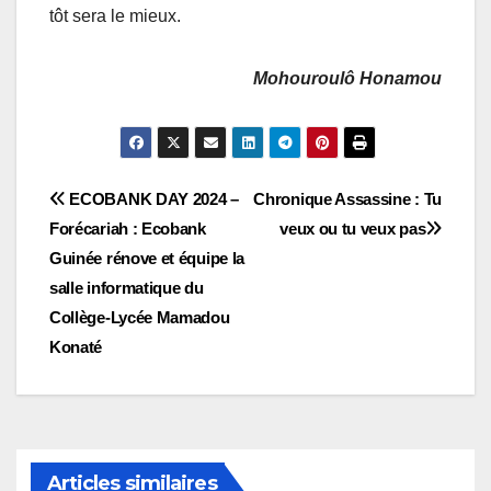
tôt sera le mieux.
Mohouroulô Honamou
Navigation
ECOBANK DAY 2024 –
Chronique Assassine : Tu
Forécariah : Ecobank
veux ou tu veux pas
de
Guinée rénove et équipe la
l’article
salle informatique du
Collège-Lycée Mamadou
Konaté
Articles similaires