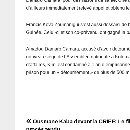
Damaro Camara, pour des raisons de santé. Une déc
d’ailleurs immédiatement relevé appel et obtenu l
Francis Kova Zoumanigui s’est aussi dessaisi de l
Guinée. Celui-ci et son co-prévenu, ont gagné la ba
Amadou Damaro Camara, accusé d’avoir détourné 15
nouveau siège de l’Assemblée nationale à Koloma
d’affaires, Kim, est condamné à 1 an d’emprisonn
prison pour un « détournement » de plus de 500 mi
Navigation
Ousmane Kaba devant la CRIEF: Le fi
procès tendu