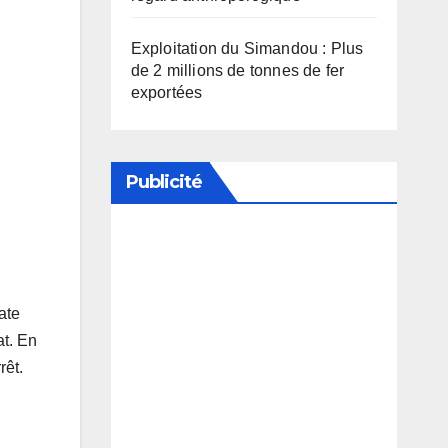
Exploitation du Simandou : Plus
de 2 millions de tonnes de fer
exportées
Publicité
Soutenez notre média en
désactivant votre bloqueur de
ate
publicité
at. En
rêt.