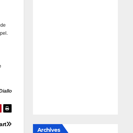
 de
pel.
e
Diallo
art
Archives