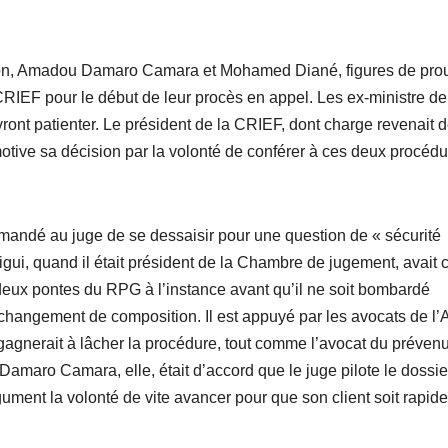
son, Amadou Damaro Camara et Mohamed Diané, figures de pro
IEF pour le début de leur procès en appel. Les ex-ministre de
ont patienter. Le président de la CRIEF, dont charge revenait d
 motive sa décision par la volonté de conférer à ces deux procéd
emandé au juge de se dessaisir pour une question de « sécurité
gui, quand il était président de la Chambre de jugement, avait
deux pontes du RPG à l’instance avant qu’il ne soit bombardé
 changement de composition. Il est appuyé par les avocats de l’
 gagnerait à lâcher la procédure, tout comme l’avocat du prévenu
maro Camara, elle, était d’accord que le juge pilote le dossie
ment la volonté de vite avancer pour que son client soit rapid