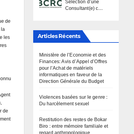
Sélection d’une
Consultant(e) c…
ue de
 la
Articles Récents
e les
ures
Ministère de l’Economie et des
Finances: Avis d’Appel d’Offres
pour l’Achat de matériels
informatiques en faveur de la
 connu
Direction Générale du Budget
Agent
Violences basées sur le genre :
,
Du harcèlement sexuel
r de
ement
Restitution des restes de Bokar
Biro : entre mémoire familiale et
regard anthropologique