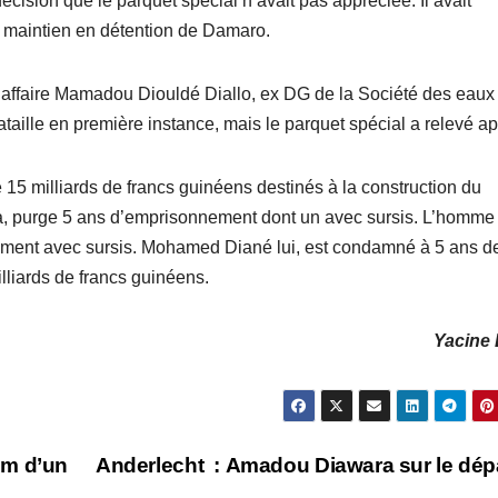
ision que le parquet spécial n’avait pas appréciée. Il avait
e maintien en détention de Damaro.
’affaire Mamadou Diouldé Diallo, ex DG de la Société des eaux
taille en première instance, mais le parquet spécial a relevé ap
 milliards de francs guinéens destinés à la construction du
, purge 5 ans d’emprisonnement dont un avec sursis. L’homme
ement avec sursis. Mohamed Diané lui, est condamné à 5 ans d
lliards de francs guinéens.
Yacine 
lm d’un
Anderlecht : Amadou Diawara sur le dép